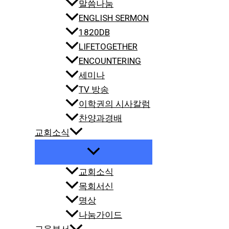
말씀나눔
ENGLISH SERMON
1820DB
LIFETOGETHER
ENCOUNTERING
세미나
TV 방송
이학권의 시사칼럼
찬양과경배
교회소식
교회소식
목회서신
명상
나눔가이드