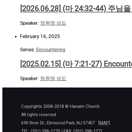
[2026.06.28] (마 24:32-44)
Speaker:
정원영 성도
February 16, 2025
Series:
Encountering
[2025.02.15] (마 7:21-27) Encount
Speaker:
정원영 성도
Copyrights 2008-2018 © Hanaim Church.
All rights reserved.
690 River Dr., Elmwood Park, NJ 07407
[MAP]
TEL: (201) 398-1270 | FAX: (201) 398-1271