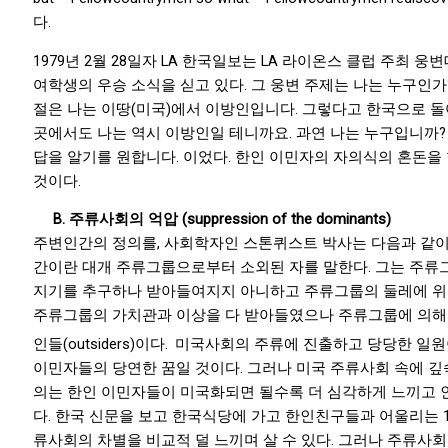
다.
1979년 2월 28일자 LA 한국일보는 LA 라이온스 클럽 주최
여학생의 우승 소식을 싣고 있다. 그 웅변 주제는 나는 누구인가
절은 나는 이땅(미국)에서 이방인입니다. 그렇다고 한국으로 돌아
곳에서도 나는 역시 이방인일 테니까요. 과연 나는 누구입니까?
답을 알기를 원합니다. 이었다. 한인 이민자의 자의식의 혼돈을
것이다.
B.
주류사회의 억압 (suppression of the dominants)
주변인간의 정의를, 사회학자인 스톤퀴스트 박사는 다음과 같이
간이란 대개 주류그룹으로부터 소외된 자를 말한다. 그는 주
지기를 추구하나 받아들여지지 아니하고 주류그룹의 둘레에 위
주류그룹의 가치관과 이상을 다 받아들였으나 주류그룹에 의해
인들(outsiders)이다.
미국사회의 주류에 진출하고 당당한 일원
이민자들의 당연한 꿈일 것이다. 그러나 미국 주류사회 속에 
의는 한인 이민자들이 미국화되면 될수록 더 심각하게 느끼고 
다. 한국 신문을 보고 한국식당에 가고 한인친구들과 어울리는 
류사회의 차별을 비교적 덜 느끼며 살 수 있다. 그러나 주류사회