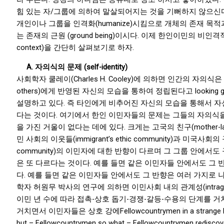
힘 있는 자/그룹에 의하여 말살되어지는 것을 기뻐하지 않으신
개인이나 그룹을 인격화(humanize)시킴으로 개체의 존재 목
는 존재의 근원 (ground being)이시다. 이제 한인이민의 비인격적 
context)을 간단히 살펴보기로 하자.
A.
자의식의 문제 (self-identity)
사회학자 쿨레이(Charles H. Cooley)에 의하면 인간의 자의식은 타인
others)에게 반영된 자신의 모습을 통하여 정립된다고 looking gl
설명하고 있다. 즉 타인에게 비추어진 자신의 모습을 통해서 자
다는 것이다. 여기에서 한인 이민자들의 문제는 그들의 자의식을
을 가진 거울이 없다는 데에 있다. 크게는 고국의 친구(mother-lan
민 사회의 이웃들(immigrant’s ethic community)과 미국사회의
community)의 이민자에 대한 반향이 다르며 그 그룹 안에서
은 또 다르다는 것이다. 예를 들면 같은 이민자들 안에서도 그 
다. 예를 들면 같은 이민자들 안에서도 그 반향은 여러 가지로 
학자 허원무 박사의 연구에 의하면 이민사회 내의 관계성(intragrou
이민 년 수에 따라 접촉-상호 돕기-경쟁-갈등-수용의 단계를 거
거치면서 이민자들은 상호 강에Fellowcountrymen in a strange lan
but – Fellowcountrymen so what – Fellowcountrymen re