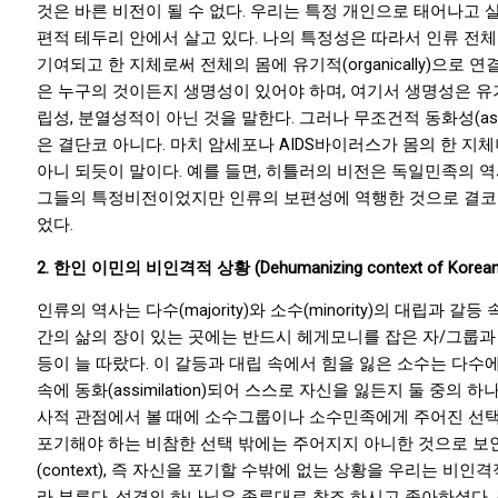
것은 바른 비전이 될 수 없다. 우리는 특정 개인으로 태어나고 
편적 테두리 안에서 살고 있다. 나의 특정성은 따라서 인류 전체의 보편
기여되고 한 지체로써 전체의 몸에 유기적(organically)으로 
은 누구의 것이든지 생명성이 있어야 하며, 여기서 생명성은 유기
립성, 분열성적이 아닌 것을 말한다. 그러나 무조건적 동화성(assim
은 결단코 아니다. 마치 암세포나 AIDS바이러스가 몸의 한 지
아니 되듯이 말이다. 예를 들면, 히틀러의 비전은 독일민족의 
그들의 특정비전이었지만 인류의 보편성에 역행한 것으로 결코 
었다.
2.
한인 이민의 비인격적 상황 (Dehumanizing context of Korean-
인류의 역사는 다수(majority)와 소수(minority)의 대립과 갈
간의 삶의 장이 있는 곳에는 반드시 헤게모니를 잡은 자/그룹과
등이 늘 따랐다. 이 갈등과 대립 속에서 힘을 잃은 소수는 다수
속에 동화(assimilation)되어 스스로 자신을 잃든지 둘 중의 
사적 관점에서 볼 때에 소수그룹이나 소수민족에게 주어진 선택
포기해야 하는 비참한 선택 밖에는 주어지지 아니한 것으로 보인
(context), 즉 자신을 포기할 수밖에 없는 상황을 우리는 비인격적(
라 부른다. 성경의 하나님은 종류대로 창조 하시고 좋아하셨다. 결