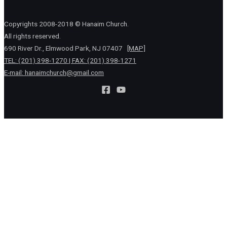
Copyrights 2008-2018 © Hanaim Church.
All rights reserved.
690 River Dr., Elmwood Park, NJ 07407
[MAP]
TEL: (201) 398-1270 | FAX: (201) 398-1271
E-mail:
hanaimchurch@gmail.com