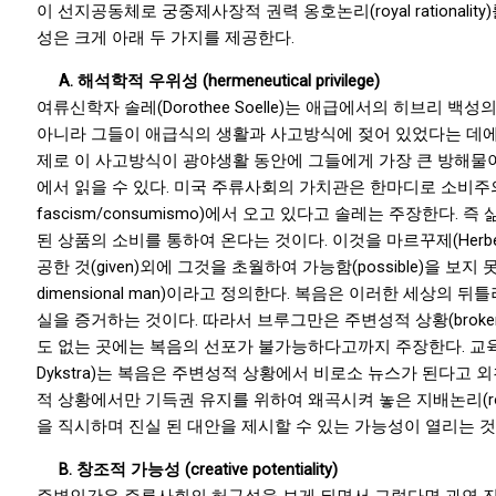
이 선지공동체로 궁중제사장적 권력 옹호논리(royal rationalit
성은 크게 아래 두 가지를 제공한다.
A.
해석학적 우위성 (hermeneutical privilege)
여류신학자 솔레(Dorothee Soelle)는 애급에서의 히브리 백
아니라 그들이 애급식의 생활과 사고방식에 젖어 있었다는 데에
제로 이 사고방식이 광야생활 동안에 그들에게 가장 큰 방해물
에서 읽을 수 있다. 미국 주류사회의 가치관은 한마디로 소비주의(he
fascism/consumismo)에서 오고 있다고 솔레는 주장한다. 
된 상품의 소비를 통하여 온다는 것이다. 이것을 마르꾸제(Herbert
공한 것(given)외에 그것을 초월하여 가능함(possible)을 보지 
dimensional man)이라고 정의한다. 복음은 이러한 세상의 
실을 증거하는 것이다. 따라서 브루그만은 주변성적 상황(broken enc
도 없는 곳에는 복음의 선포가 불가능하다고까지 주장한다. 교육학
Dykstra)는 복음은 주변성적 상황에서 비로소 뉴스가 된다고 
적 상황에서만 기득권 유지를 위하여 왜곡시켜 놓은 지배논리(royal r
을 직시하며 진실 된 대안을 제시할 수 있는 가능성이 열리는 것
B.
창조적 가능성 (creative potentiality)
주변인간은 주류사회의 허구성을 보게 되면서 그렇다면 과연 진실(tru