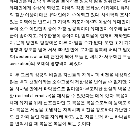
유대인은 타민족의 추종을 불허하는 성공적 삶을 성취했다. 세
유대인에게 수상이 되었고, 미국의 각종 문화상, 아카데미, 퓨리쳐
의 절반 이상이 매년 유대인에게 수여되고 있다. 사회학적 조사
있는 지역에는 반드시 그 지역의 지도자의30% 이상이 유대인이
국의 소수 이민민족 중에 가장 성공적이며 유대인이 이주해 들
군이 좋아지고, 거주환경이 좋아지며, 범죄율이 현저히 저하된다.
치, 문화 방면의 영향력은 이루 다 말할 수가 없다. 또한 초기
영향력 정도를 넘어 서서 300년 만에 로마를 정복해 버리고 말
화(westernization)의 근간이 되어 오늘 전 세계가 서구화된 오늘
civilization)의 모체적 영향력이 되었다.
이 두 그룹의 성공의 비결은 자신들의 자의시과 비전을 세상적
않는 벽과 천정이라는 소수그룹의 제한성을 벗어날 수 없지만,
을 하나님 안에서 파악함으로 말미암아 부조리한 현실의 벽을 
한 (radical alternative)을 제시할 수 있었다는 데에 있다.
체제 유지를 위해 선포된다면 그 복음은 복음으로써의 능력도 
다. 복음은 세상을 초월하는 자의시과 비전을 창조하여 가난한 
로 된 자와 눌린 자를 자유케 하고, 눈먼 자를 보게 하는 하나님
를 변혁시킬 때 복음은 복음이 되는 것이다.