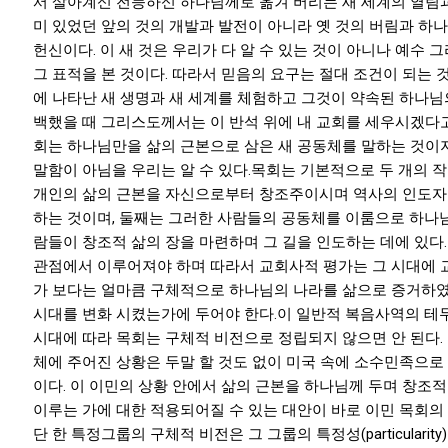
서 살아계신 전능하신 하나님께로 옮겨 버리는 새 세계의 열림과
미 있었던 앞의 것의 개발과 발전이 아니라 옛 것의 버림과 하나
헌신이다. 이 새 것은 우리가 다 알 수 있는 것이 아니나 예수
그 표적을 본 것이다. 따라서 믿음의 요구는 절대 조건이 되는 
에 나타난 새 생명과 새 세계를 체험하고 그것이 약속된 하나님
백했을 때 그리스도께서는 이 반석 위에 내 교회를 세우시겠다고
회는 하나님만을 삶의 근본으로 삼은 새 공동체를 말하는 것이
말함이 아님을 우리는 알 수 있다.목회는 기본적으로 두 개의 작
개인의 삶의 근본을 자신으로부터 창조주이시며 역사의 인도
하는 것이며, 둘째는 그러한 사람들의 공동체를 이룸으로 하나
람들이 창조적 삶의 장을 마련하며 그 길을 인도하는 데에 있다.
관점에서 이루어져야 하며 따라서 교회사적 평가는 그 시대에 
가 보다는 얼마큼 구체적으로 하나님의 나라를 삶으로 증거하였
시대를 변화 시켰는가에 두어야 한다.이 일반적 복음사역의 테
시대에 따라 목회는 구체적 비전으로 정립되지 않으면 안 된다.
체에 주어진 상황은 두말 할 것도 없이 미국 속에 소수민족으로
이다. 이 이민의 상황 안에서 삶의 근본을 하나님께 두며 창조
이루는 가에 대한 적용되어질 수 있는 대안이 바로 이민 목회의
단 한 특정그룹의 구체적 비전은 그 그룹의 특정성(particulari