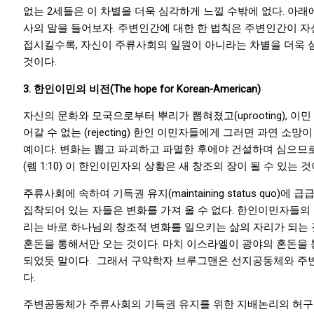
없는 2세들은 이 차별을 더욱 심각하게 느낄 수밖에 없다. 아
사의 말을 들어보자. 주변인간에 대한 한 법칙은 주변인간이 자
접시킬수록, 자신이 주류사회의 일원이 아니라는 차별을 더욱
것이다.
3
. 한인이민의 비전
(The hope for Korean-American)
자신의 문화와 모국으로부터 뿌리가 뽑혀졌고(uprooting), 이민
어갈 수 없는 (rejecting) 한인 이민자들에게 그러면 과연 소망
예이다. 변화는 뽑고 파괴하고 파멸한 후에야 건설하며 심으므
(렘 1:10) 이 한인이민자의 상황은 새 창조의 장이 될 수 있는 것
주류사회에 속하여 기득권 유지(maintaining status quo)에
집착되어 있는 자들은 변화를 가져 올 수 없다. 한인이민자들의
리는 바로 하나님의 창조적 변화를 일으키는 삶의 자리가 되는 
혼돈을 통해서만 오는 것이다. 마치 이스라엘이 광야의 혼돈을 
되었듯 말이다. 그래서 구약학자 브루그맨은 선지공동체와 주
다.
주변공동체가 주류사회의 기득권 유지를 위한 지배논리의 허