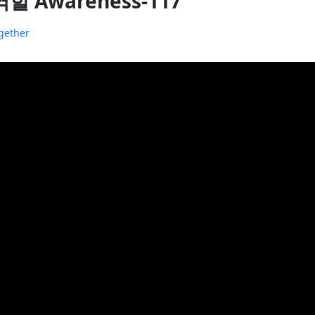
 역할 Awareness-117
gether