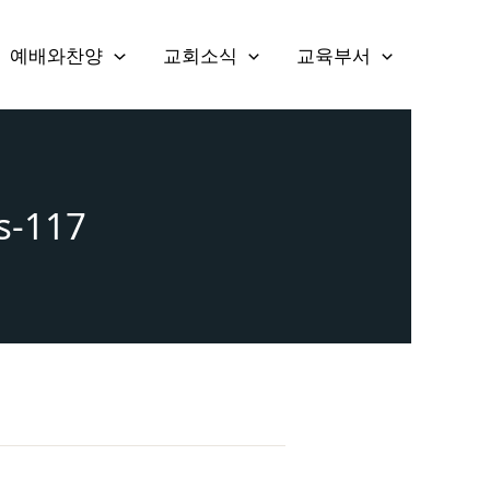
예배와찬양
교회소식
교육부서
s-117