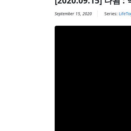
[2020.09.15] 나됨 :
September 15, 2020
Series:
LifeTo