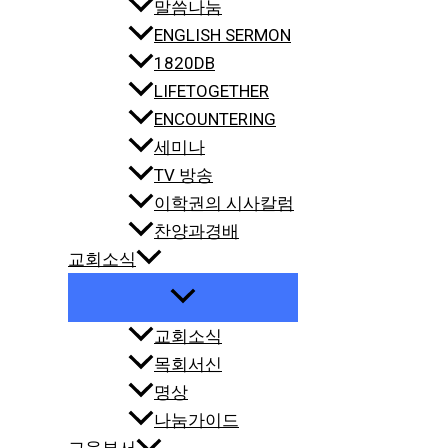
말씀나눔
ENGLISH SERMON
1820DB
LIFETOGETHER
ENCOUNTERING
세미나
TV 방송
이학권의 시사칼럼
찬양과경배
교회소식
교회소식
목회서신
명상
나눔가이드