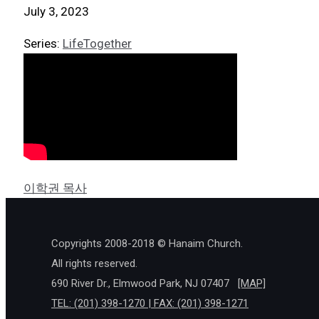
July 3, 2023
Series:
LifeTogether
이학권 목사
Copyrights 2008-2018 © Hanaim Church.
All rights reserved.
690 River Dr., Elmwood Park, NJ 07407
[MAP]
TEL: (201) 398-1270 | FAX: (201) 398-1271