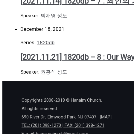
[2021.11.14] 1820db – 7 
Speaker:
박재영 성도
December 18, 2021
Series:
1820db
[2021.11.21] 1820db – 8 : Ou
Speaker:
권홍석 성도
Copyrights 2008-2018 © Hanaim Church.
All rights reserved.
690 River Dr., Elmwood Park, NJ 07407
[MAP]
TEL: (201) 398-1270 | FAX: (201) 398-1271
E-mail:
hanaimchurch@gmail.com