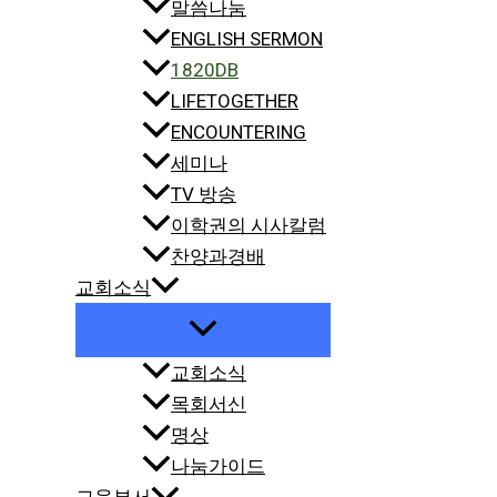
말씀나눔
ENGLISH SERMON
1820DB
LIFETOGETHER
ENCOUNTERING
세미나
TV 방송
이학권의 시사칼럼
찬양과경배
교회소식
교회소식
목회서신
명상
나눔가이드