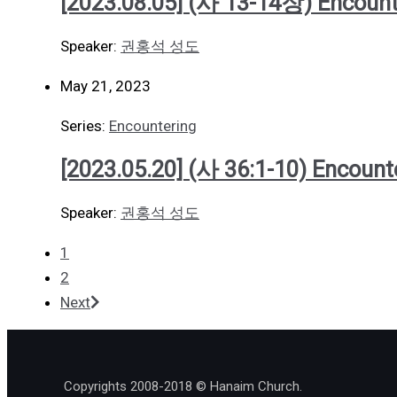
[2023.08.05] (사 13-14장) Encount
Speaker:
권홍석 성도
May 21, 2023
Series:
Encountering
[2023.05.20] (사 36:1-10) Encount
Speaker:
권홍석 성도
1
2
Next
Copyrights 2008-2018 © Hanaim Church.