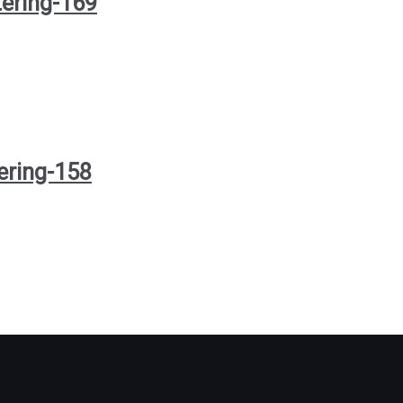
ering-169
ering-158