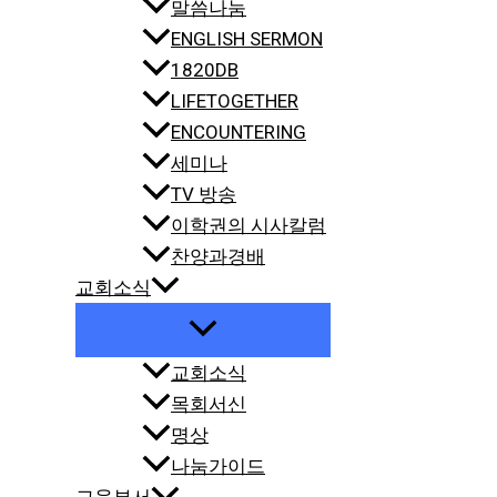
말씀나눔
ENGLISH SERMON
1820DB
LIFETOGETHER
ENCOUNTERING
세미나
TV 방송
이학권의 시사칼럼
찬양과경배
교회소식
교회소식
목회서신
명상
나눔가이드