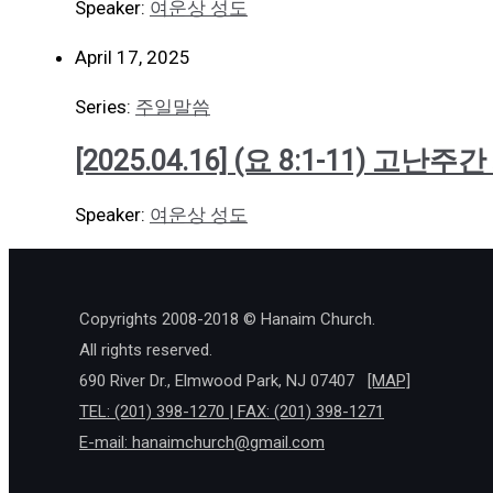
Speaker:
여운상 성도
April 17, 2025
Series:
주일말씀
[2025.04.16] (요 8:1-11) 고난
Speaker:
여운상 성도
Copyrights 2008-2018 © Hanaim Church.
All rights reserved.
690 River Dr., Elmwood Park, NJ 07407
[MAP]
TEL: (201) 398-1270 | FAX: (201) 398-1271
E-mail:
hanaimchurch@gmail.com