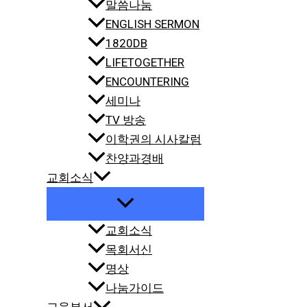
말씀나눔
ENGLISH SERMON
1820DB
LIFETOGETHER
ENCOUNTERING
세미나
TV 방송
이학권의 시사칼럼
찬양과경배
교회소식
교회소식
목회서신
명상
나눔가이드