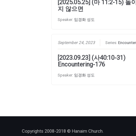
[2025.05.25] (마 11:2-15) 
지 않으면
Speaker:
임경화 성도
September 24, 2023
Series:
Encounter
[2023.09.23] (사40:10-31)
Encountering-176
Speaker:
임경화 성도
Copyrights 2008-2018 © Hanaim Church.