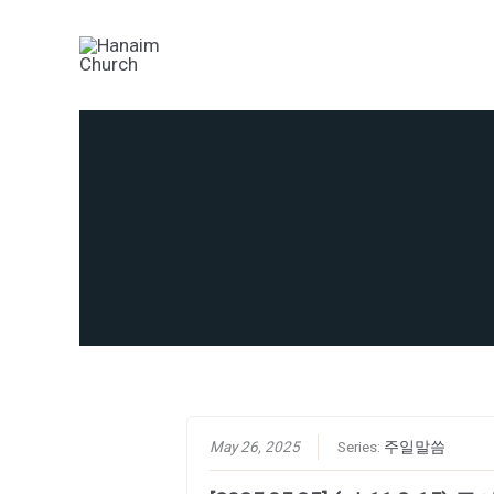
Skip
to
content
May 26, 2025
Series:
주일말씀