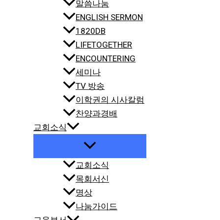
말씀나눔
ENGLISH SERMON
1820DB
LIFETOGETHER
ENCOUNTERING
세미나
TV 방송
이학권의 시사칼럼
찬양과경배
교회소식
교회소식
목회서신
명상
나눔가이드