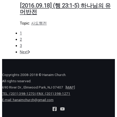
[2016.09.18] (행 23:1-5) 하나님의 유
머반전
Topic:
사도행전
1
2
3
Next
Copyrights 2008-2018 © Hanaim Church.
All rights reserved.
690 River Dr., Elmwood Park, NJ 07407
[MAP]
TEL: (201) 398-1270 | FAX: (201) 398-1271
E-mail:
hanaimchurch@gmail.com