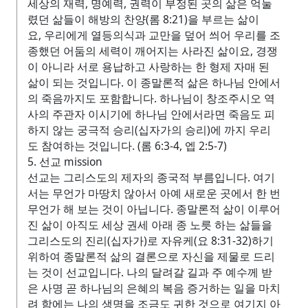
세상의 재력, 명예력, 권력이 부정된 곳의 삶은 억눌
렸던 삶들이 해방의 찬양(롬 8:21)을 부르는 삶이
요, 우리에게 열등의식과 교만을 덮어 씌어 우리를 조
종했던 어둠의 세력이 깨어지는 사라진 삶이요, 경쟁
이 아니라 서로 용납하고 사랑하는 한 형제 자매 된
삶이 되는 것입니다. 이 종말론적 삶은 하나님 안에서
의 죽음까지도 포함합니다. 하나님이 창조주시오 역
사의 주관자 이시기에 하나님 안에서라면 죽음도 피
하지 않는 궁극적 승리(십자가의 승리)에 까지 우리
도 참여하는 것입니다. (롬 6:3-4, 엡 2:5-7)
5. 선교 mission
선교는 그리스도의 제자의 종국적 부름입니다. 여기
서는 무언가 마땅치 않아서 아예 새로운 곳에서 한 번
무언가 해 보는 것이 아닙니다. 종말론적 삶이 이루어
진 삶이 아직도 세상 권세 아래 종 노릇 하는 삶들을
그리스도의 진리(십자가)로 자유케(요 8:31-32)하기
위하여 종말론적 삶의 결론으로 자신을 제물로 드리
는 것이 선교입니다. 나의 달려갈 길과 주 예수께 받
은 사명 곧 하나님의 은혜의 복음 증거하는 일을 마치
려 함에는 나의 생명을 조금도 귀한 것으로 여기지 아