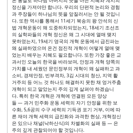
은 통찰로 하나님 아버지의 뜻을 아는 지혜와 계시의
정신을 가져야만 합니다. 우리의 단편적 논리와 경험
과 주장들이 하나님의 뜻을 앞질러서는 안 될 것입니
다. 또한 역사를 통해서 11세기 북송의 왕 안석의 신
법 개혁운동이 왜 도중하차되었는지, 18세기 조선조
의 실학파들의 개혁 정신은 왜 그 시대에 열매 맺지
못하였는지, 19세기 영국의 개혁 운동에서 급진파는
왜 실패하였으며 온건 점진적 개혁이 어떻게 열매 맺
었는지 배우는 지혜도 필요합니다. 또한 가장 좋은 교
과서인 오늘의 한국을 바라보며, 안정과 개혁 양쪽의
가치를 내 세웠던 문민정부의 개혁이 왜 실패하고 과
소비, 경제안정, 빈부격차, 3김 시대의 청산, 지역 활
거주의 등 어느 것 하나도 해결하지 못한 채 엉거주춤
개혁이 되고 말았는지 주의 깊게 살펴야 하겠습니
다. 특히 한국 개혁은 개혁에 연결된 모든 양상
들 — 과거 민주화 운동 세력의 자기 안정을 위한 보
수화, 5,6공의 수구 세력의 기득권 포기 거부, 이에 따
른 재야 개혁 세력의 급진화와 과격한 현상, 개혁정신
은 있으나 채널(낙하산식)의 차별화의 실패 등 — 은
주의 깊게 관찰되어야 할 것입니다.