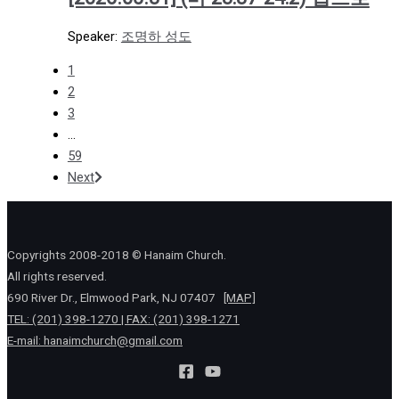
Speaker:
조명하 성도
1
2
3
...
59
Next
Copyrights 2008-2018 © Hanaim Church.
All rights reserved.
690 River Dr., Elmwood Park, NJ 07407
[MAP]
TEL: (201) 398-1270 | FAX: (201) 398-1271
E-mail:
hanaimchurch@gmail.com