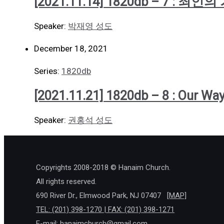
[2021.11.14] 1820db – 7 
Speaker:
박재영 성도
December 18, 2021
Series:
1820db
[2021.11.21] 1820db – 8 : Ou
Speaker:
권홍석 성도
Copyrights 2008-2018 © Hanaim Church.
All rights reserved.
690 River Dr., Elmwood Park, NJ 07407
[MAP]
TEL: (201) 398-1270 | FAX: (201) 398-1271
E-mail:
hanaimchurch@gmail.com