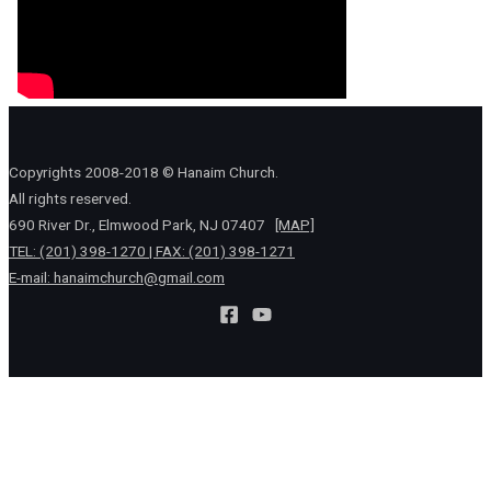
Copyrights 2008-2018 © Hanaim Church.
All rights reserved.
690 River Dr., Elmwood Park, NJ 07407
[MAP]
TEL: (201) 398-1270 | FAX: (201) 398-1271
E-mail:
hanaimchurch@gmail.com