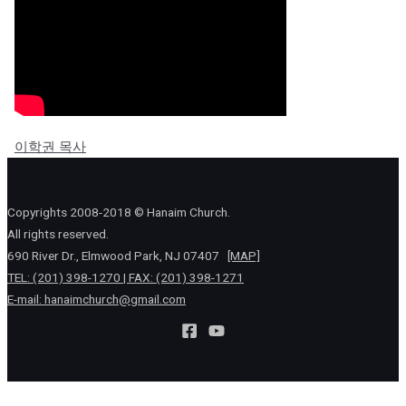
이학권 목사
Copyrights 2008-2018 © Hanaim Church.
All rights reserved.
690 River Dr., Elmwood Park, NJ 07407
[MAP]
TEL: (201) 398-1270 | FAX: (201) 398-1271
E-mail:
hanaimchurch@gmail.com