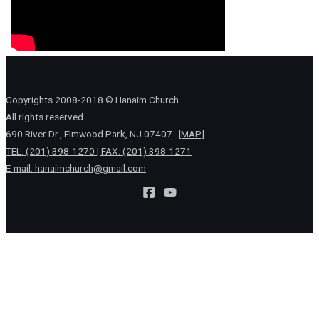
Copyrights 2008-2018 © Hanaim Church.
All rights reserved.
690 River Dr., Elmwood Park, NJ 07407
[MAP]
TEL: (201) 398-1270 | FAX: (201) 398-1271
E-mail:
hanaimchurch@gmail.com