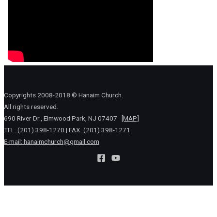
Copyrights 2008-2018 © Hanaim Church.
All rights reserved.
690 River Dr., Elmwood Park, NJ 07407
[MAP]
TEL: (201) 398-1270 | FAX: (201) 398-1271
E-mail:
hanaimchurch@gmail.com