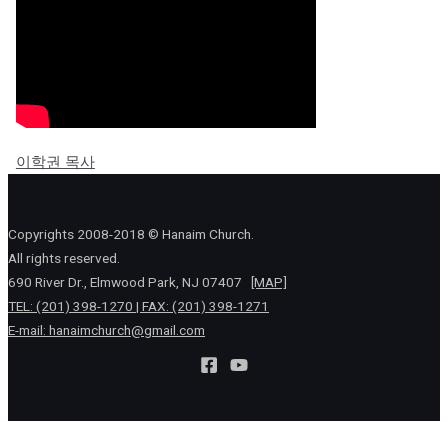
이학권 목사
Copyrights 2008-2018 © Hanaim Church.
All rights reserved.
690 River Dr., Elmwood Park, NJ 07407
[MAP]
TEL: (201) 398-1270 | FAX: (201) 398-1271
E-mail:
hanaimchurch@gmail.com