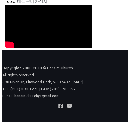
Topic:
데살로니가전서
Copyrights 2008-2018 © Hanaim Church.
All rights reserved.
690 River Dr., Elmwood Park, NJ 07407
[MAP]
TEL: (201) 398-1270 | FAX: (201) 398-1271
E-mail:
hanaimchurch@gmail.com