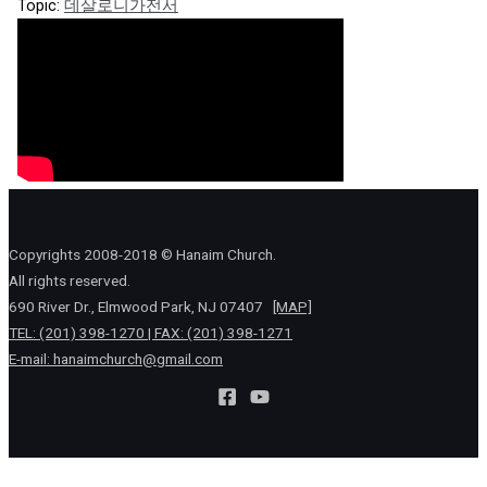
Topic:
데살로니가전서
Copyrights 2008-2018 © Hanaim Church.
All rights reserved.
690 River Dr., Elmwood Park, NJ 07407
[MAP]
TEL: (201) 398-1270 | FAX: (201) 398-1271
E-mail:
hanaimchurch@gmail.com