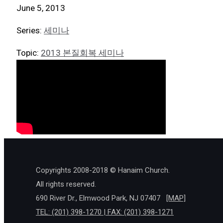
June 5, 2013
Series:
세미나
Topic:
2013 본질회복 세미나
Copyrights 2008-2018 © Hanaim Church.
All rights reserved.
690 River Dr., Elmwood Park, NJ 07407
[MAP]
TEL: (201) 398-1270 | FAX: (201) 398-1271