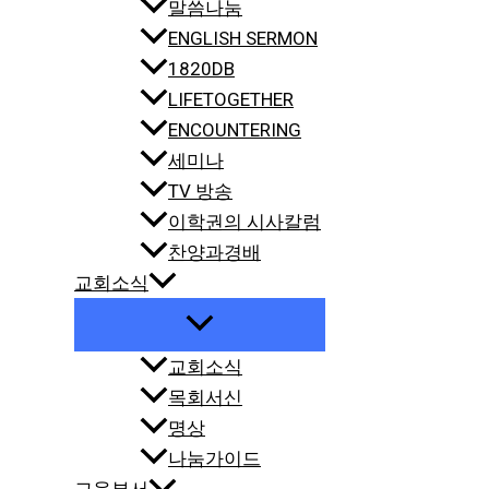
말씀나눔
ENGLISH SERMON
1820DB
LIFETOGETHER
ENCOUNTERING
세미나
TV 방송
이학권의 시사칼럼
찬양과경배
교회소식
교회소식
목회서신
명상
나눔가이드