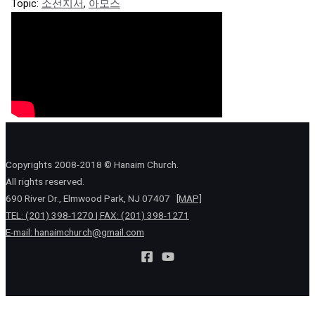
Topic:
소선지서
,
아모스
Copyrights 2008-2018 © Hanaim Church.
All rights reserved.
690 River Dr., Elmwood Park, NJ 07407
[MAP]
TEL: (201) 398-1270 | FAX: (201) 398-1271
E-mail:
hanaimchurch@gmail.com