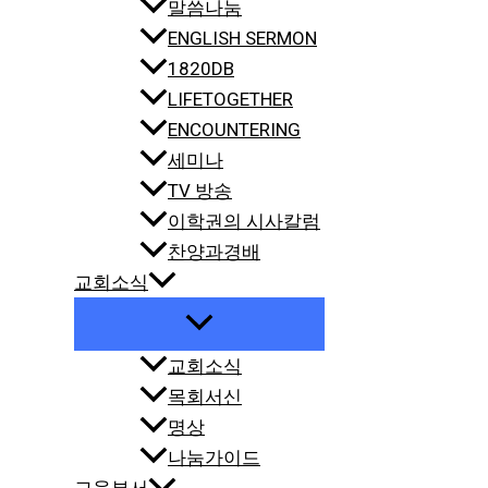
말씀나눔
ENGLISH SERMON
1820DB
LIFETOGETHER
ENCOUNTERING
세미나
TV 방송
이학권의 시사칼럼
찬양과경배
교회소식
교회소식
목회서신
명상
나눔가이드