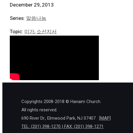
December 29, 2013
Series:
말씀나눔
Topic:
미가
,
소선지서
Copyrights 2008-2018 © Hanaim Church.
All rights reserved.
690 River Dr., Elmwood Park, NJ 07407
[MAP]
TEL: (201) 398-1270 | FAX: (201) 398-1271