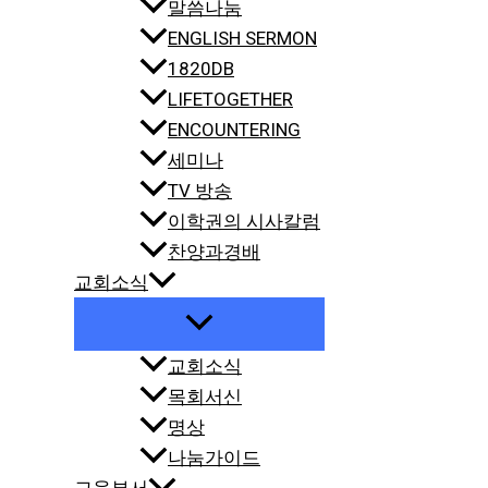
말씀나눔
ENGLISH SERMON
1820DB
LIFETOGETHER
ENCOUNTERING
세미나
TV 방송
이학권의 시사칼럼
찬양과경배
교회소식
교회소식
목회서신
명상
나눔가이드