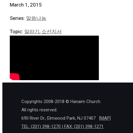
March 1, 2015
Series:
말씀나눔
Topic:
말라기
,
소선지서
Copyrights 2008-2018 © Hanaim Church.
All rights reserved.
690 River Dr., Elmwood Park, NJ 07407
[MAP]
TEL: (201) 398-1270 | FAX: (201) 398-1271