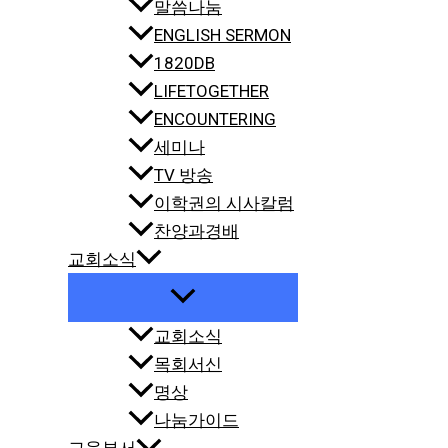
말씀나눔
ENGLISH SERMON
1820DB
LIFETOGETHER
ENCOUNTERING
세미나
TV 방송
이학권의 시사칼럼
찬양과경배
교회소식
교회소식
목회서신
명상
나눔가이드