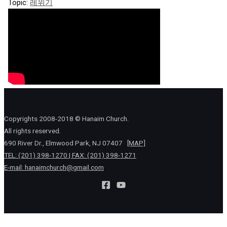
Topic:
레위기
Copyrights 2008-2018 © Hanaim Church.
All rights reserved.
690 River Dr., Elmwood Park, NJ 07407
[MAP]
TEL: (201) 398-1270 | FAX: (201) 398-1271
E-mail:
hanaimchurch@gmail.com