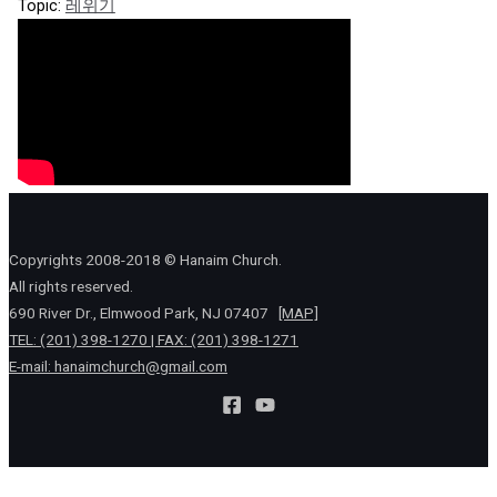
Topic:
레위기
Copyrights 2008-2018 © Hanaim Church.
All rights reserved.
690 River Dr., Elmwood Park, NJ 07407
[MAP]
TEL: (201) 398-1270 | FAX: (201) 398-1271
E-mail:
hanaimchurch@gmail.com