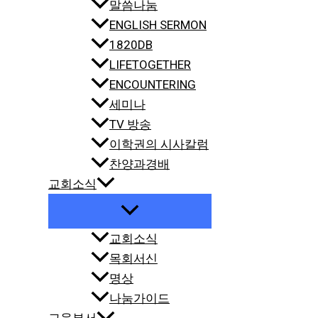
말씀나눔
ENGLISH SERMON
1820DB
LIFETOGETHER
ENCOUNTERING
세미나
TV 방송
이학권의 시사칼럼
찬양과경배
교회소식
교회소식
목회서신
명상
나눔가이드