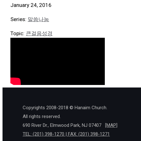
January 24, 2016
Series:
말씀나눔
Topic:
큰걸음성경
Copyrights 2008-2018 © Hanaim Church.
All rights reserved.
690 River Dr., Elmwood Park, NJ 07407
[MAP]
TEL: (201) 398-1270 | FAX: (201) 398-1271