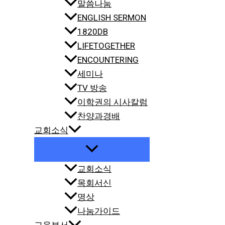
말씀나눔
ENGLISH SERMON
1820DB
LIFETOGETHER
ENCOUNTERING
세미나
TV 방송
이학권의 시사칼럼
찬양과경배
교회소식
교회소식
목회서신
명상
나눔가이드