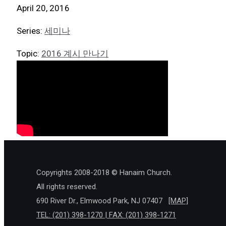
April 20, 2016
Series:
세미나
Topic:
2016 계시 만나기
Copyrights 2008-2018 © Hanaim Church.
All rights reserved.
690 River Dr., Elmwood Park, NJ 07407
[MAP]
TEL: (201) 398-1270 | FAX: (201) 398-1271