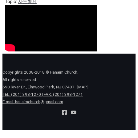
Topic:
사도행전
Copyrights 2008-2018 © Hanaim Church.
All rights reserved.
690 River Dr., Elmwood Park, NJ 07407
[MAP]
TEL: (201) 398-1270 | FAX: (201) 398-1271
E-mail:
hanaimchurch@gmail.com