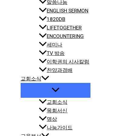
말씀나눔
ENGLISH SERMON
1820DB
LIFETOGETHER
ENCOUNTERING
세미나
TV 방송
이학권의 시사칼럼
찬양과경배
교회소식
교회소식
목회서신
명상
나눔가이드