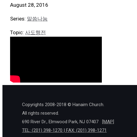
August 28, 2016
Series:
말씀나눔
Topic:
사도행전
Copyrights 2008-2018 © Hanaim Church.
All rights reserved.
690 River Dr., Elmwood Park, NJ 07407
[MAP]
TEL: (201) 398-1270 | FAX: (201) 398-1271