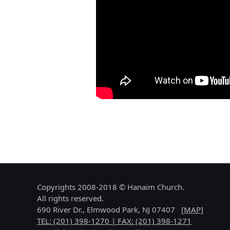
Copyrights 2008-2018 © Hanaim Church.
All rights reserved.
690 River Dr., Elmwood Park, NJ 07407
[MAP]
TEL: (201) 398-1270 | FAX: (201) 398-1271