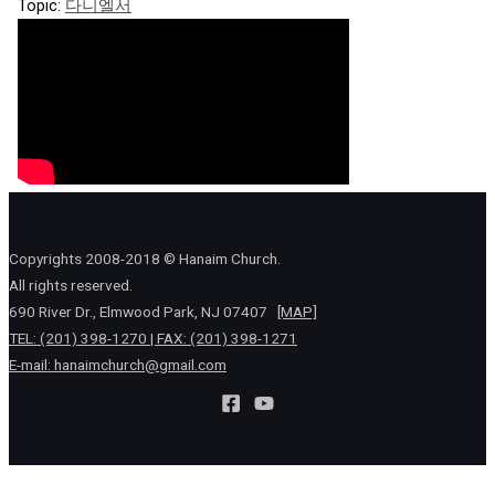
Topic:
다니엘서
Copyrights 2008-2018 © Hanaim Church.
All rights reserved.
690 River Dr., Elmwood Park, NJ 07407
[MAP]
TEL: (201) 398-1270 | FAX: (201) 398-1271
E-mail:
hanaimchurch@gmail.com