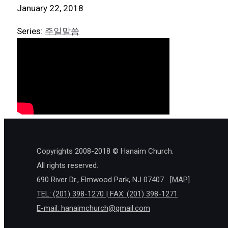
January 22, 2018
Series:
주일말씀
Copyrights 2008-2018 © Hanaim Church.
All rights reserved.
690 River Dr., Elmwood Park, NJ 07407
[MAP]
TEL: (201) 398-1270 | FAX: (201) 398-1271
E-mail:
hanaimchurch@gmail.com