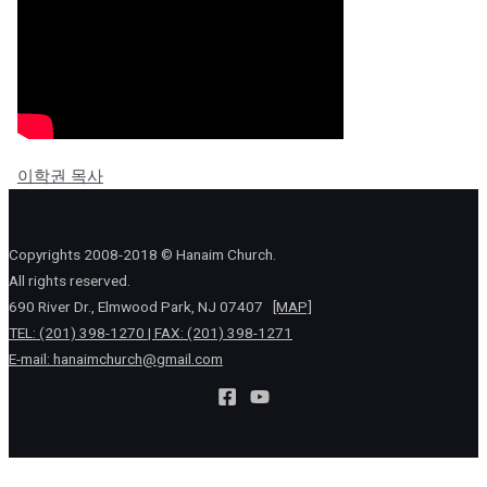
이학권 목사
Copyrights 2008-2018 © Hanaim Church.
All rights reserved.
690 River Dr., Elmwood Park, NJ 07407
[MAP]
TEL: (201) 398-1270 | FAX: (201) 398-1271
E-mail:
hanaimchurch@gmail.com