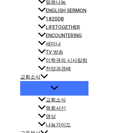
말씀나눔
ENGLISH SERMON
1820DB
LIFETOGETHER
ENCOUNTERING
세미나
TV 방송
이학권의 시사칼럼
찬양과경배
교회소식
교회소식
목회서신
명상
나눔가이드