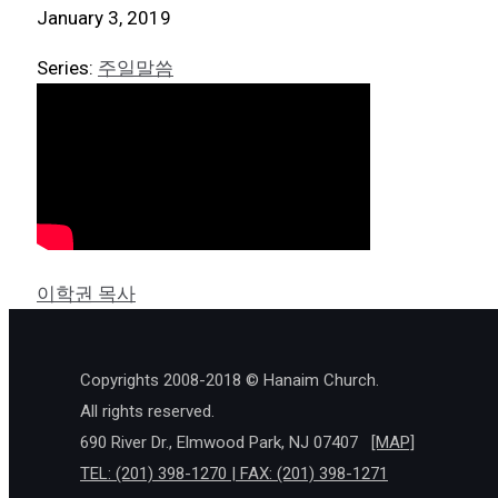
January 3, 2019
Series:
주일말씀
이학권 목사
Copyrights 2008-2018 © Hanaim Church.
All rights reserved.
690 River Dr., Elmwood Park, NJ 07407
[MAP]
TEL: (201) 398-1270 | FAX: (201) 398-1271