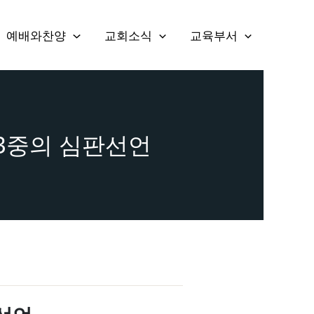
예배와찬양
교회소식
교육부서
-45) 3중의 심판선언