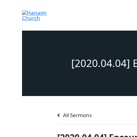
Skip
to
content
[2020.04.04]
All Sermons