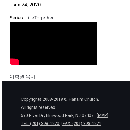
June 24, 2020
Series:
LifeTogether
이학권 목사
Copyrights 2008-2018 © Hanaim Church.
All rights reserved.
690 River Dr., Elmwood Park, NJ 07407
[MAP]
TEL: (201) 398-1270 | FAX: (201) 398-1271