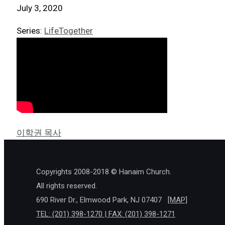
July 3, 2020
Series:
LifeTogether
이학권 목사
Copyrights 2008-2018 © Hanaim Church.
All rights reserved.
690 River Dr., Elmwood Park, NJ 07407
[MAP]
TEL: (201) 398-1270 | FAX: (201) 398-1271