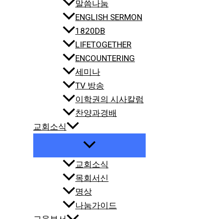
말씀나눔
ENGLISH SERMON
1820DB
LIFETOGETHER
ENCOUNTERING
세미나
TV 방송
이학권의 시사칼럼
찬양과경배
교회소식
교회소식
목회서신
명상
나눔가이드