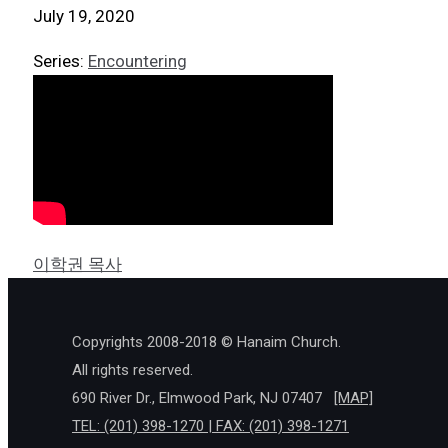
July 19, 2020
Series:
Encountering
이학권 목사
Copyrights 2008-2018 © Hanaim Church.
All rights reserved.
690 River Dr., Elmwood Park, NJ 07407
[MAP]
TEL: (201) 398-1270 | FAX: (201) 398-1271