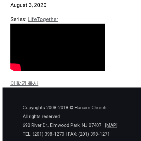
August 3, 2020
Series:
LifeTogether
이학권 목사
Copyrights 2008-2018 © Hanaim Church.
All rights reserved.
690 River Dr., Elmwood Park, NJ 07407
[MAP]
TEL: (201) 398-1270 | FAX: (201) 398-1271