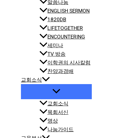
말씀나눔
ENGLISH SERMON
1820DB
LIFETOGETHER
ENCOUNTERING
세미나
TV 방송
이학권의 시사칼럼
찬양과경배
교회소식
교회소식
목회서신
명상
나눔가이드