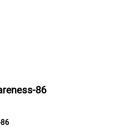
reness-86
-86