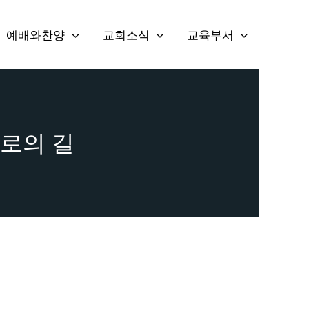
예배와찬양
교회소식
교육부서
베드로의 길