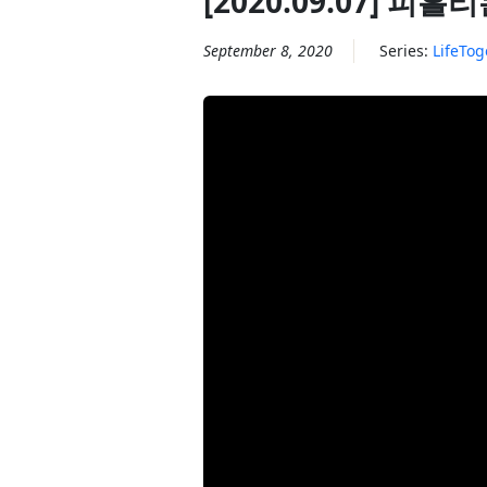
[2020.09.07] 피흘
September 8, 2020
Series:
LifeTog