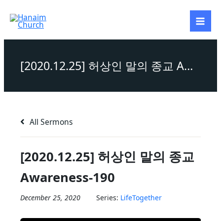
Skip
to
content
[2020.12.25] 허상인 말의 종교 Awareness-190
All Sermons
[2020.12.25] 허상인 말의 종교
Awareness-190
December 25, 2020
Series:
LifeTogether