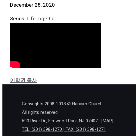
December 28, 2020
Series:
LifeTogether
이학권 목사
Copyrights 2008-2018 © Hanaim Church.
All rights reserved.
690 River Dr., Elmwood Park, NJ 07407
[MAP]
TEL: (201) 398-1270 | FAX: (201) 398-1271