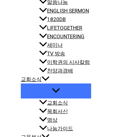
말씀나눔
ENGLISH SERMON
1820DB
LIFETOGETHER
ENCOUNTERING
세미나
TV 방송
이학권의 시사칼럼
찬양과경배
교회소식
교회소식
목회서신
명상
나눔가이드