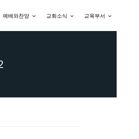
예배와찬양
교회소식
교육부서
2