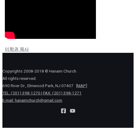
이학권 목사
Copyrights 2008-2018 © Hanaim Church.
All rights reserved.
690 River Dr., Elmwood Park, NJ 07407
[MAP]
TEL: (201) 398-1270 | FAX: (201) 398-1271
E-mail:
hanaimchurch@gmail.com