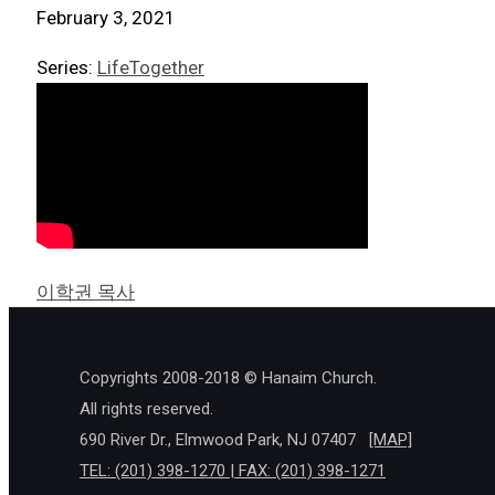
February 3, 2021
Series:
LifeTogether
이학권 목사
Copyrights 2008-2018 © Hanaim Church.
All rights reserved.
690 River Dr., Elmwood Park, NJ 07407
[MAP]
TEL: (201) 398-1270 | FAX: (201) 398-1271