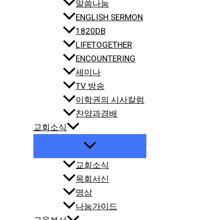
말씀나눔
ENGLISH SERMON
1820DB
LIFETOGETHER
ENCOUNTERING
세미나
TV 방송
이학권의 시사칼럼
찬양과경배
교회소식
교회소식
목회서신
명상
나눔가이드