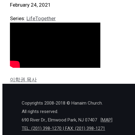
February 24, 2021
Series:
LifeTogether
이학권 목사
Copyrights 2008-2018 © Hanaim Church.
All rights reserved.
690 River Dr., Elmwood Park, NJ 07407
[MAP]
TEL: (201) 398-1270 | FAX: (201) 398-1271