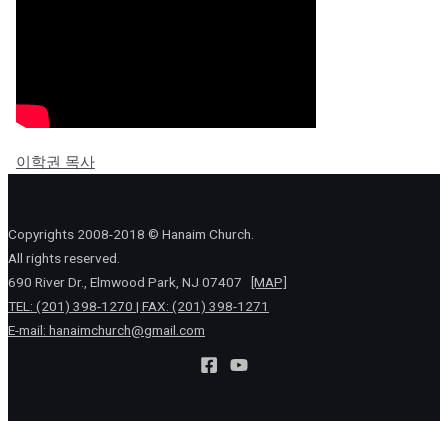
이학권 목사
Copyrights 2008-2018 © Hanaim Church.
All rights reserved.
690 River Dr., Elmwood Park, NJ 07407
[MAP]
TEL: (201) 398-1270 | FAX: (201) 398-1271
E-mail:
hanaimchurch@gmail.com